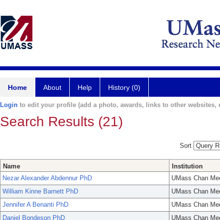
Home
About
Help
History (0)
Login
to edit your profile (add a photo, awards, links to other websites, e
Search Results (21)
Sort
Name
Institution
Nezar Alexander Abdennur PhD
UMass Chan Med
William Kinne Barnett PhD
UMass Chan Med
Jennifer A Benanti PhD
UMass Chan Med
Daniel Bondeson PhD
UMass Chan Med