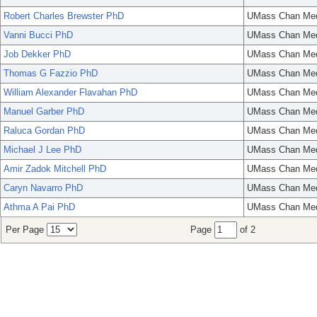
Robert Charles Brewster PhD
UMass Chan Med
Vanni Bucci PhD
UMass Chan Med
Job Dekker PhD
UMass Chan Med
Thomas G Fazzio PhD
UMass Chan Med
William Alexander Flavahan PhD
UMass Chan Med
Manuel Garber PhD
UMass Chan Med
Raluca Gordan PhD
UMass Chan Med
Michael J Lee PhD
UMass Chan Med
Amir Zadok Mitchell PhD
UMass Chan Med
Caryn Navarro PhD
UMass Chan Med
Athma A Pai PhD
UMass Chan Med
Per Page
Page
of 2