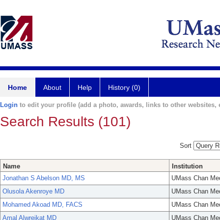
Home
About
Help
History (0)
Login
to edit your profile (add a photo, awards, links to other websites, e
Search Results (101)
Sort
Name
Institution
Jonathan S Abelson MD, MS
UMass Chan Med
Olusola Akenroye MD
UMass Chan Med
Mohamed Akoad MD, FACS
UMass Chan Med
Amal Alwreikat MD
UMass Chan Med