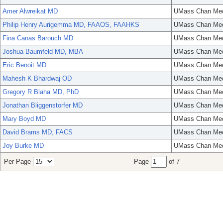
Amer Alwreikat MD
UMass Chan Med
Philip Henry Aurigemma MD, FAAOS, FAAHKS
UMass Chan Med
Fina Canas Barouch MD
UMass Chan Med
Joshua Baumfeld MD, MBA
UMass Chan Med
Eric Benoit MD
UMass Chan Med
Mahesh K Bhardwaj OD
UMass Chan Med
Gregory R Blaha MD, PhD
UMass Chan Med
Jonathan Bliggenstorfer MD
UMass Chan Med
Mary Boyd MD
UMass Chan Med
David Brams MD, FACS
UMass Chan Med
Joy Burke MD
UMass Chan Med
Per Page
Page
of 7