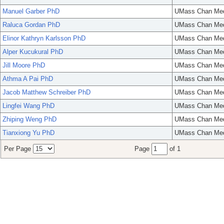
Manuel Garber PhD
UMass Chan Med
Raluca Gordan PhD
UMass Chan Med
Elinor Kathryn Karlsson PhD
UMass Chan Med
Alper Kucukural PhD
UMass Chan Med
Jill Moore PhD
UMass Chan Med
Athma A Pai PhD
UMass Chan Med
Jacob Matthew Schreiber PhD
UMass Chan Med
Lingfei Wang PhD
UMass Chan Med
Zhiping Weng PhD
UMass Chan Med
Tianxiong Yu PhD
UMass Chan Med
Per Page
Page
of 1