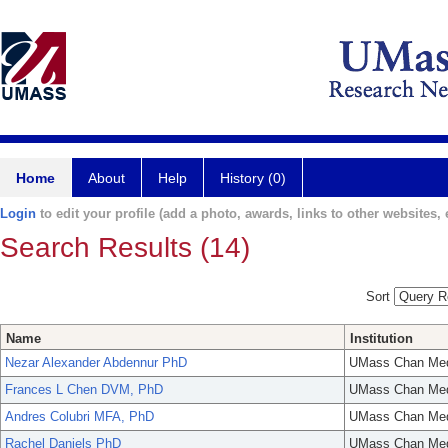
Home
About
Help
History (0)
Login
to edit your profile (add a photo, awards, links to other websites, e
Search Results (14)
Sort
Name
Institution
Nezar Alexander Abdennur PhD
UMass Chan Med
Frances L Chen DVM, PhD
UMass Chan Med
Andres Colubri MFA, PhD
UMass Chan Med
Rachel Daniels PhD
UMass Chan Med